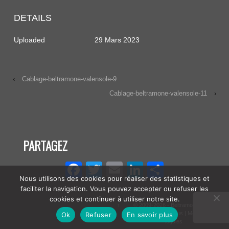
DETAILS
Uploaded
29 Mars 2023
‹
Cablage-beltramone-valensole-9
Cablage-beltramone-valensole-11
›
PARTAGEZ
Facebook
Twitter
Email
LinkedIn
Partager
Nous utilisons des cookies pour réaliser des statistiques et
faciliter la navigation. Vous pouvez accepter ou refuser les
cookies et continuer à utiliser notre site.
↑
© 2009-2026 - Beltramone SAS |
Qui sommes-nous
|
Mentions
Ok
Refuser
En savoir plus
légales